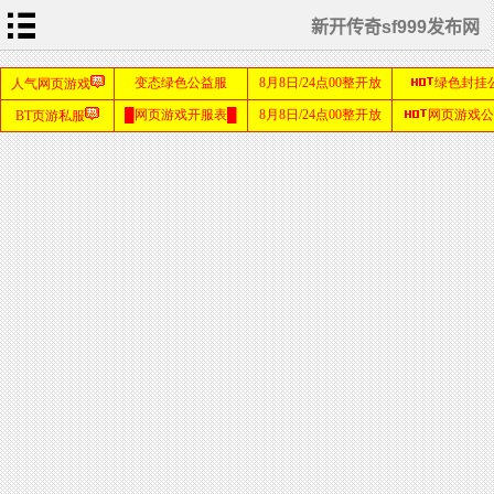
新开传奇sf999发布网
首
页
游
戏
攻
略
私
服
教
程
游
戏
资
讯