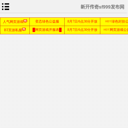
新开传奇sf999发布网
首
页
游
戏
攻
略
私
服
教
程
游
戏
资
讯