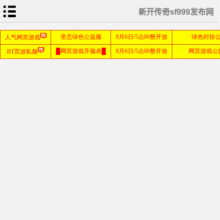
新开传奇sf999发布网
首
页
游
戏
攻
略
私
服
教
程
游
戏
资
讯