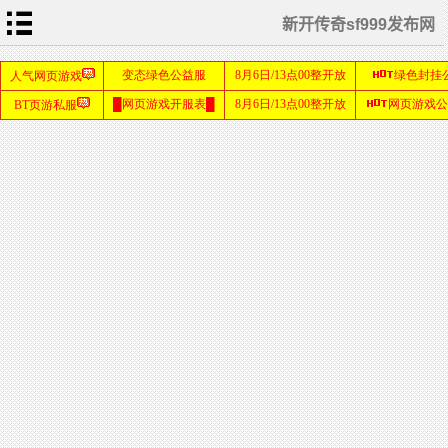
新开传奇sf999发布网
首
页
游
戏
攻
略
私
服
教
程
游
戏
资
讯