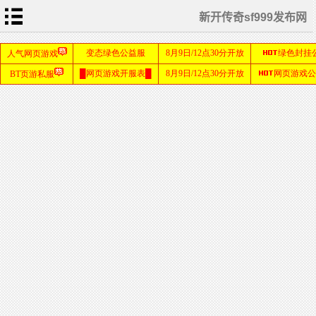
新开传奇sf999发布网
首
页
游
戏
攻
略
私
服
教
程
游
戏
资
讯